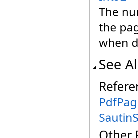
The nu
the pag
when di
See A
Refere
PdfPag
Sautin
Other 